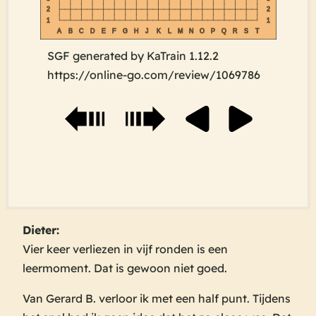
2
2
1
1
A
B
C
D
E
F
G
H
J
K
L
M
N
O
P
Q
R
S
T
SGF generated by KaTrain 1.12.2
https://online-go.com/review/1069786
Dieter:
Vier keer verliezen in vijf ronden is een
leermoment. Dat is gewoon niet goed.
Van Gerard B. verloor ik met een half punt. Tijdens