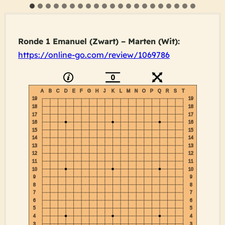
Ronde 1 Emanuel (Zwart) – Marten (Wit):
https://online-go.com/review/1069786
0
A
B
C
D
E
F
G
H
J
K
L
M
N
O
P
Q
R
S
T
19
19
18
18
17
17
16
16
15
15
14
14
13
13
12
12
11
11
10
10
9
9
8
8
7
7
6
6
5
5
4
4
3
3