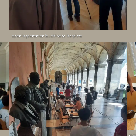
openingceremonie…chinese harpiste
mij