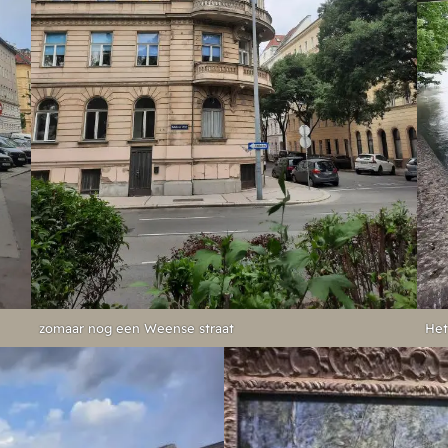
zomaar nog een Weense straat
Het