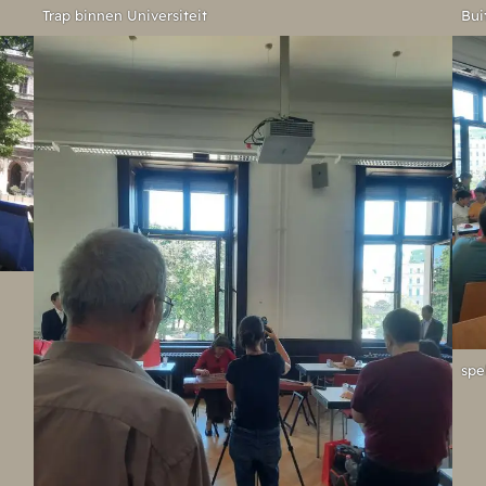
Trap binnen Universiteit
Bui
spe