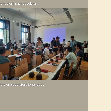
tengalerij naar speelzaal
lers en speelsters..jong..oud..