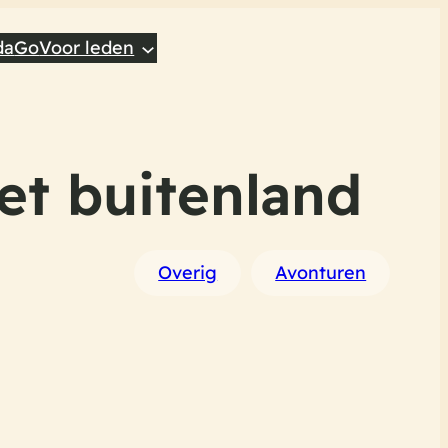
da
Go
Voor leden
et buitenland
Overig
Avonturen