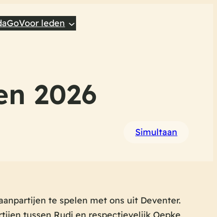
da
Go
Voor leden
en 2026
Simultaan
npartijen te spelen met ons uit Deventer.
rtijen tussen Rudi en respectievelijk Oepke,